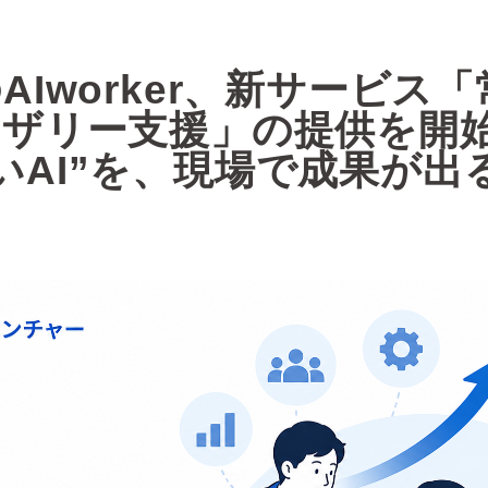
AIworker、新サービス「
イザリー支援」の提供を開始
いAI”を、現場で成果が出