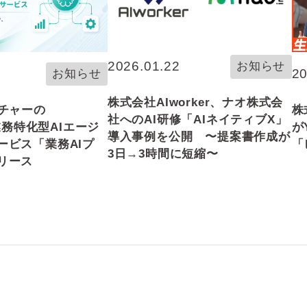
2026.01.22
お知らせ
20
お知らせ
株式会社AIworker、ナオ株式会
株
ンチャーの
社へのAI研修「AIネイティブX」
が
、業務特化型AIエージ
導入事例を公開 〜提案書作成が
「
ービス「業務AIプ
3日→3時間に短縮〜
リース