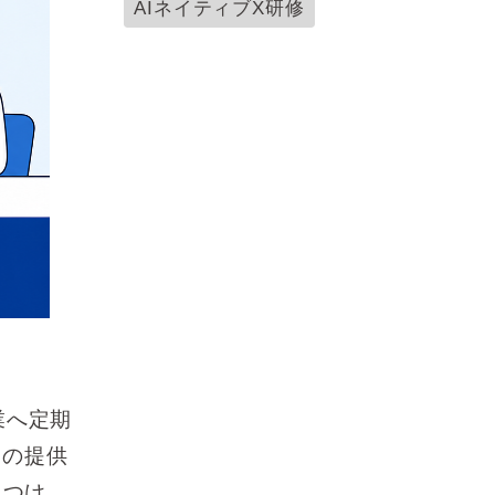
AIネイティブX研修
業へ定期
」の提供
見つけ、