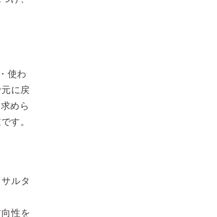
。
い・使わ
で元に戻
ま求めら
在です。
ンサルタ
方向性を