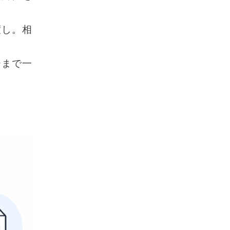
渡し。相
ーまで一